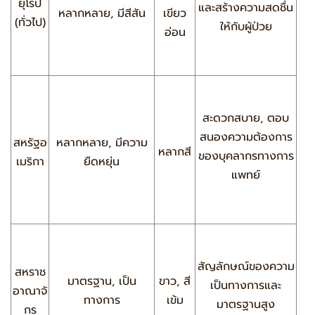
ยุโรป
และสร้างความสดชื่น
หลากหลาย, มีสีสัน
เขียว
(ทั่วไป)
ให้กับผู้ป่วย
อ่อน
สะดวกสบาย, ตอบ
สนองความต้องการ
สหรัฐอ
หลากหลาย, มีความ
หลากสี
ของบุคลากรทางการ
เมริกา
ยืดหยุ่น
แพทย์
สัญลักษณ์ของความ
สหราช
มาตรฐาน, เป็น
ขาว, สี
เป็นทางการและ
อาณาจั
ทางการ
เข้ม
มาตรฐานสูง
กร