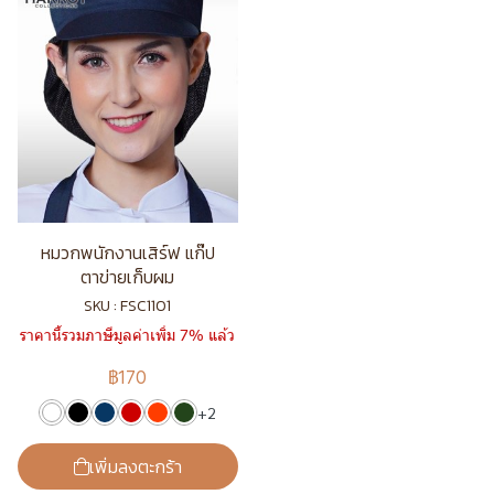
หมวกพนักงานเสิร์ฟ แก๊ป
ตาข่ายเก็บผม
SKU : FSC1101
ราคานี้รวมภาษีมูลค่าเพิ่ม 7% แล้ว
฿170
+2
เพิ่มลงตะกร้า