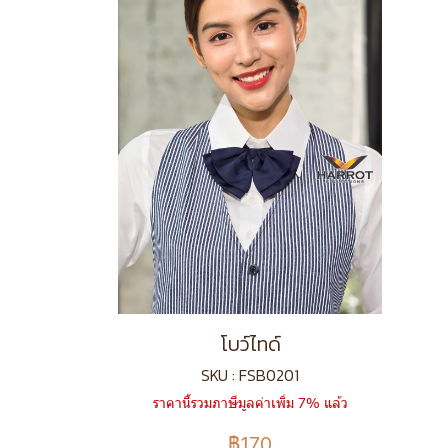
โบว์ไทด์
SKU : FSB0201
ราคานี้รวมภาษีมูลค่าเพิ่ม 7% แล้ว
฿170