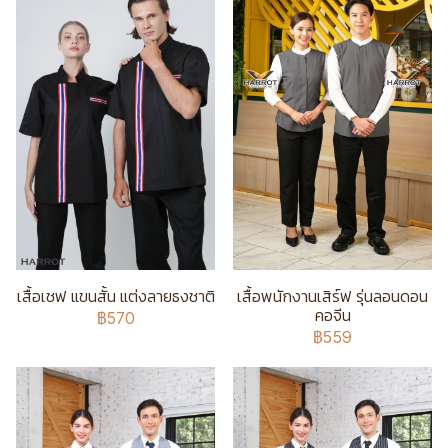
เสื้อเชฟ แขนสั้น แต่งลายธงชาติ
เสื้อพนักงานเสิร์ฟ รุ่นลอนดอน
คอจีน
฿570
฿559