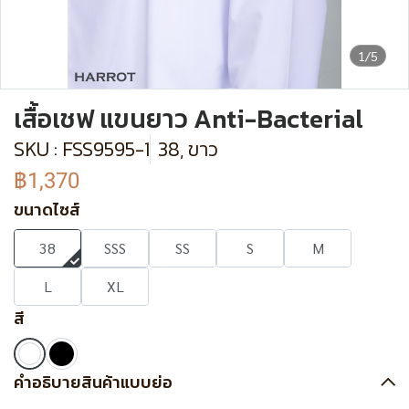
1/5
เสื้อเชฟ แขนยาว Anti-Bacterial
SKU : FSS9595-1
38, ขาว
฿1,370
ขนาดไซส์
38
SSS
SS
S
M
L
XL
สี
คำอธิบายสินค้าแบบย่อ