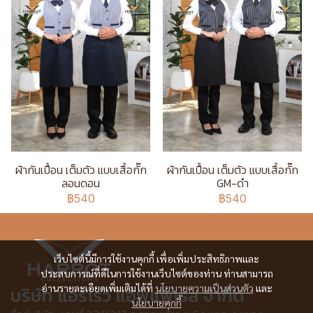
ผ้ากันเปื้อน เต็มตัว แบบเสื้อกั๊ก
ผ้ากันเปื้อน เต็มตัว แบบเสื้อกั๊ก
ลอนดอน
GM-ดำ
฿540
฿540
เว็บไซต์นี้มีการใช้งานคุกกี้ เพื่อเพิ่มประสิทธิภาพและ
ประสบการณ์ที่ดีในการใช้งานเว็บไซต์ของท่าน ท่านสามารถ
อ่านรายละเอียดเพิ่มเติมได้ที่
นโยบายความเป็นส่วนตัว
และ
บริษัท แอร์โรว์ แอพแพเรล จำกัด
นโยบายคุกกี้