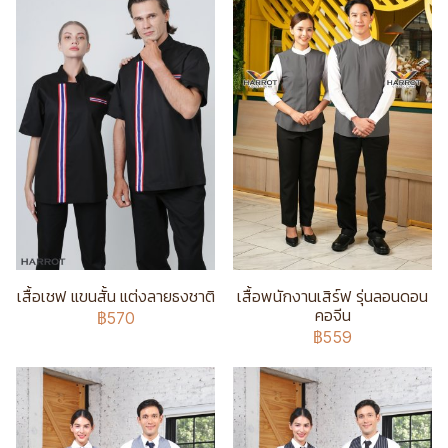
เสื้อเชฟ แขนสั้น แต่งลายธงชาติ
เสื้อพนักงานเสิร์ฟ รุ่นลอนดอน
คอจีน
฿570
฿559