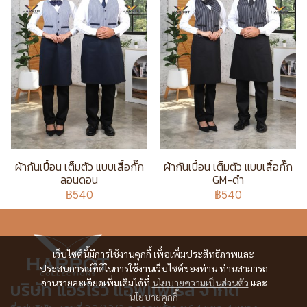
ผ้ากันเปื้อน เต็มตัว แบบเสื้อกั๊ก
ผ้ากันเปื้อน เต็มตัว แบบเสื้อกั๊ก
ลอนดอน
GM-ดำ
฿540
฿540
เว็บไซต์นี้มีการใช้งานคุกกี้ เพื่อเพิ่มประสิทธิภาพและ
ประสบการณ์ที่ดีในการใช้งานเว็บไซต์ของท่าน ท่านสามารถ
อ่านรายละเอียดเพิ่มเติมได้ที่
นโยบายความเป็นส่วนตัว
และ
บริษัท แอร์โรว์ แอพแพเรล จำกัด
นโยบายคุกกี้