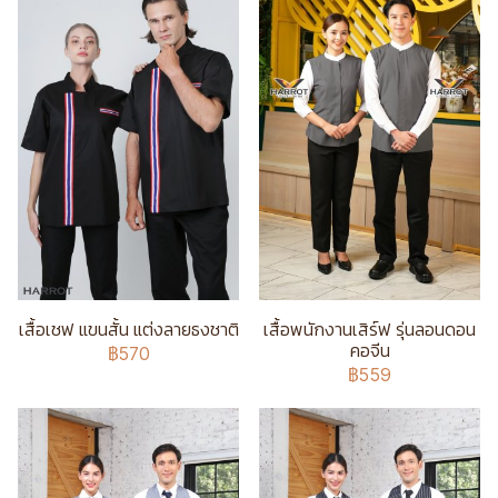
เสื้อเชฟ แขนสั้น แต่งลายธงชาติ
เสื้อพนักงานเสิร์ฟ รุ่นลอนดอน
คอจีน
฿570
฿559