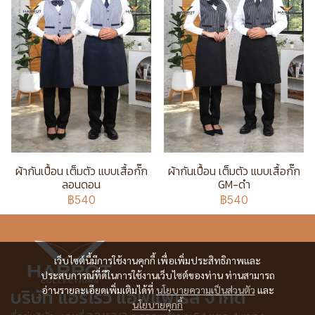
ผ้ากันเปื้อน เต็มตัว แบบเสื้อกั๊ก
ผ้ากันเปื้อน เต็มตัว แบบเสื้อกั๊ก
ลอนดอน
GM-ดำ
฿540
฿540
เว็บไซต์นี้มีการใช้งานคุกกี้ เพื่อเพิ่มประสิทธิภาพและ
ประสบการณ์ที่ดีในการใช้งานเว็บไซต์ของท่าน ท่านสามารถ
อ่านรายละเอียดเพิ่มเติมได้ที่
นโยบายความเป็นส่วนตัว
และ
บริษัท แอร์โรว์ แอพแพเรล จำกัด
นโยบายคุกกี้