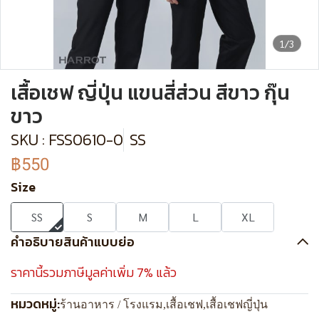
1/3
เสื้อเชฟ ญี่ปุ่น แขนสี่ส่วน สีขาว กุ๊น
ขาว
SKU : FSS0610-0
SS
฿550
Size
SS
S
M
L
XL
คำอธิบายสินค้าแบบย่อ
ราคานี้รวมภาษีมูลค่าเพิ่ม 7% แล้ว
หมวดหมู่:
ร้านอาหาร / โรงแรม
,
เสื้อเชฟ
,
เสื้อเชฟญี่ปุ่น