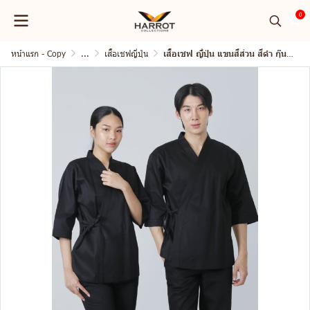
0
หน้าแรก - Copy
...
เสื้อเชฟญี่ปุ่น
เสื้อเชฟ ญี่ปุ่น แขนสี่ส่วน สีดำ กุ๊นดำ