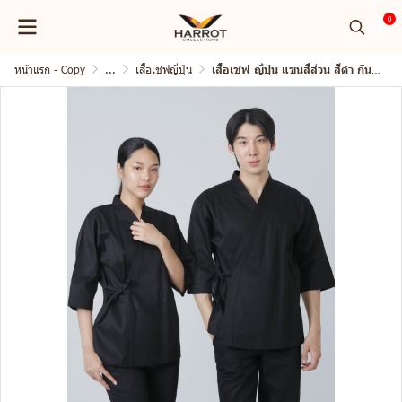
0
หน้าแรก - Copy
...
เสื้อเชฟญี่ปุ่น
เสื้อเชฟ ญี่ปุ่น แขนสี่ส่วน สีดำ กุ๊นดำ