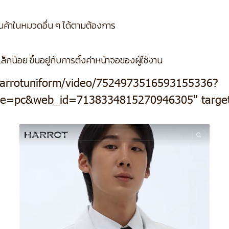
ินค้าในหมวดอื่น ๆ ได้ตามต้องการ
กน้อย ขึ้นอยู่กับการตั้งค่าหน้าจอของผู้ใช้งาน
harrotuniform/video/7524973516593155336?
e=pc&web_id=7138334815270946305" target