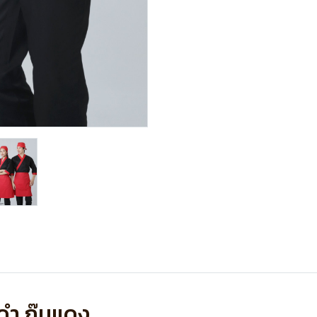
สีดำ กุ๊นแดง