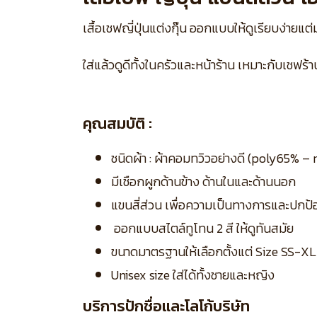
เสื้อเชฟญี่ปุ่นแต่งกุ๊น ออกแบบให้ดูเรียบง่ายแ
ใส่แล้วดูดีทั้งในครัวและหน้าร้าน เหมาะกับเชฟร้
คุณสมบัติ :
ชนิดผ้า : ผ้าคอมทวิวอย่างดี (poly65% 
มีเชือกผูกด้านข้าง ด้านในและด้านนอก
แขนสี่ส่วน เพื่อความเป็นทางการและปกป
ออกแบบสไตล์ทูโทน 2 สี ให้ดูทันสมัย
ขนาดมาตรฐานให้เลือกตั้งแต่ Size SS-X
Unisex size ใส่ได้ทั้งชายและหญิง
บริการปักชื่อและโลโก้บริษัท