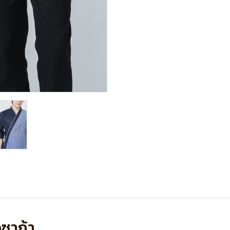
อซาก้า