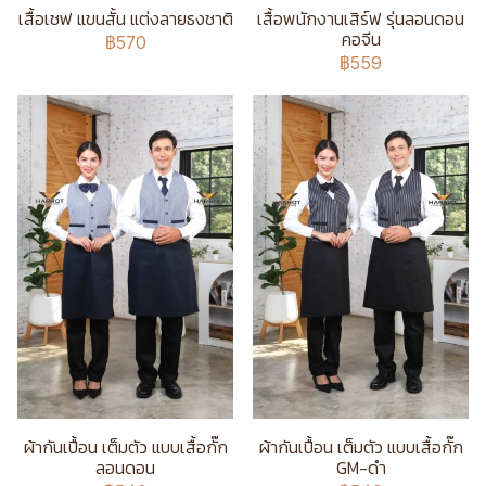
เสื้อเชฟ แขนสั้น แต่งลายธงชาติ
เสื้อพนักงานเสิร์ฟ รุ่นลอนดอน
คอจีน
฿570
฿559
ผ้ากันเปื้อน เต็มตัว แบบเสื้อกั๊ก
ผ้ากันเปื้อน เต็มตัว แบบเสื้อกั๊ก
ลอนดอน
GM-ดำ