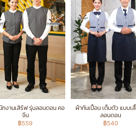
พนักงานเสิร์ฟ รุ่นลอนดอน คอ
ผ้ากันเปื้อน เต็มตัว แบบเสื้
จีน
ลอนดอน
฿559
฿540