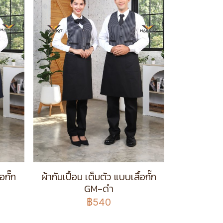
อกั๊ก
ผ้ากันเปื้อน เต็มตัว แบบเสื้อกั๊ก
GM-ดำ
฿540