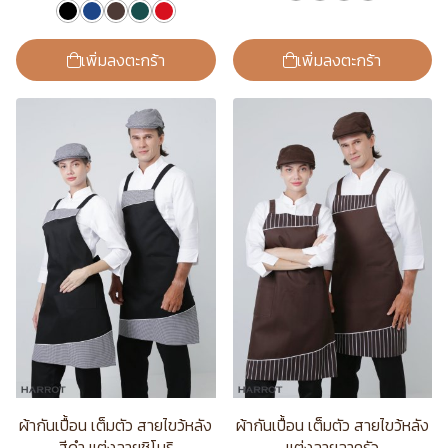
เพิ่มลงตะกร้า
เพิ่มลงตะกร้า
ผ้ากันเปื้อน เต็มตัว สายไขว้หลัง
ผ้ากันเปื้อน เต็มตัว สายไขว้หลัง
สีดำ แต่งลายชิโนริ
แต่งลายลาครัว