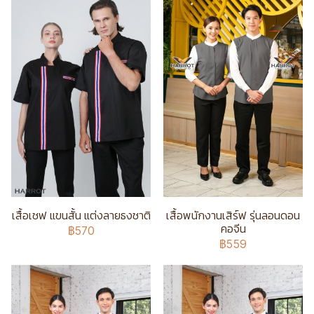
เสื้อเชฟ แขนสั้น แต่งลายธงชาติ
เสื้อพนักงานเสิร์ฟ รุ่นลอนดอน
คอจีน
฿570
฿559