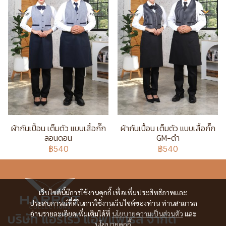
ผ้ากันเปื้อน เต็มตัว แบบเสื้อกั๊ก
ผ้ากันเปื้อน เต็มตัว แบบเสื้อกั๊ก
ลอนดอน
GM-ดำ
฿540
฿540
เว็บไซต์นี้มีการใช้งานคุกกี้ เพื่อเพิ่มประสิทธิภาพและ
ประสบการณ์ที่ดีในการใช้งานเว็บไซต์ของท่าน ท่านสามารถ
อ่านรายละเอียดเพิ่มเติมได้ที่
นโยบายความเป็นส่วนตัว
และ
บริษัท แอร์โรว์ แอพแพเรล จำกัด
นโยบายคุกกี้