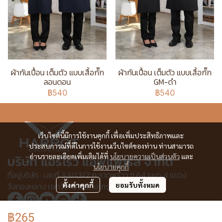
ผ้ากันเปื้อน เต็มตัว แบบเสื้อกั๊ก
ผ้ากันเปื้อน เต็มตัว แบบเสื้อกั๊ก
ลอนดอน
GM-ดำ
฿540
฿540
เว็บไซต์นี้มีการใช้งานคุกกี้ เพื่อเพิ่มประสิทธิภาพและ
ประสบการณ์ที่ดีในการใช้งานเว็บไซต์ของท่าน ท่านสามารถ
อ่านรายละเอียดเพิ่มเติมได้ที่
นโยบายความเป็นส่วนตัว
และ
บริษัท แอร์โรว์ แอพแพเรล จำกัด
นโยบายคุกกี้
ที่อยู่บริษัท : เลขที่ 3,3/1,3/2 ก.ลาดพร้าว ซ.64 แยก 4 แขวง
วังทองหลาง เขตวังทองหลาง กรุงเทพฯ 10310
ตั้งค่าคุกกี้
ยอมรับทั้งหมด
฿265