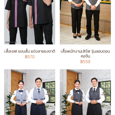
เสื้อเชฟ แขนสั้น แต่งลายธงชาติ
เสื้อพนักงานเสิร์ฟ รุ่นลอนดอน
คอจีน
฿570
฿559