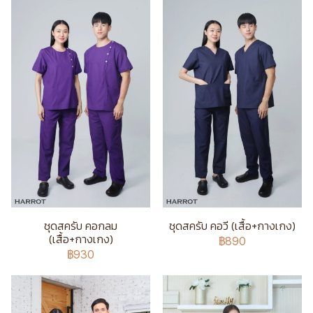
ชุดสครับ คอกลม
ชุดสครับ คอวี (เสื้อ+กางเกง)
(เสื้อ+กางเกง)
฿890
฿930