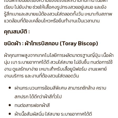
เป็นผ้าที่ขึ้นชื่อเรื่องความแข็งแรงและความทนทาน เนื้อผ้า
เรียบ ไม่ยับง่าย ช่วยให้เสื้อคงรูปทรงสวยอยู่เสมอ และยัง
รู้สึกเบาและสบายแม้ต้องสวมใส่ตลอดทั้งวัน เหมาะกับสภาพ
แวดล้อมที่ต้องเคลื่อนไหวหรือยืนทำงานเป็นเวลานาน
คุณสมบัติ :
ชนิดผ้า : ผ้าโทเรบิสคอบ (Toray Biscop)
ผ้าคุณภาพสูงจากเทคโนโลยีการผลิตมาตรฐานญี่ปุ่น เนื้อผ้า
นุ่ม เบา ระบายอากาศได้ดี สวมใส่สบาย ไม่อับชื้น ทนต่อการใช้
งาน ดูแลรักษาง่าย เหมาะสำหรับเสื้อยูนิฟอร์ม งานแพทย์
งานบริการ และงานที่ต้องสวมใส่ตลอดวัน
ผ่านกระบวนการย้อมสีพิเศษ สามารถซักล้าง คราบ
สกปรก ได้ดีกว่าผ้าสีทั่วไป
ทนต่อสารฟอกผ้าสี
ผ้าเนื้อสัมผัสนิ่ม ใส่สบาย ระบายอากาศได้ดี