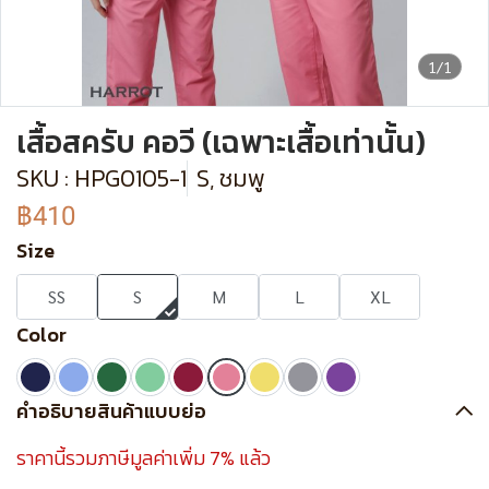
1/1
เสื้อสครับ คอวี (เฉพาะเสื้อเท่านั้น)
SKU : HPG0105-1
S, ชมพู
฿410
Size
SS
S
M
L
XL
Color
คำอธิบายสินค้าแบบย่อ
ราคานี้รวมภาษีมูลค่าเพิ่ม 7% แล้ว