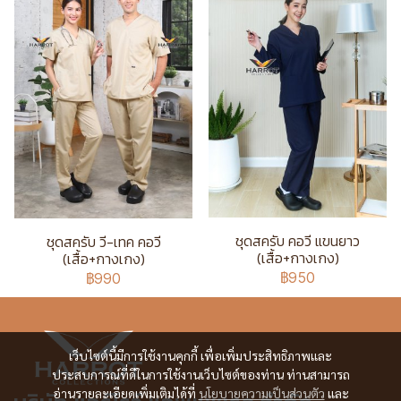
ชุดสครับ คอวี แขนยาว
ชุดสครับ วี-เทค คอวี
(เสื้อ+กางเกง)
(เสื้อ+กางเกง)
฿950
฿990
เว็บไซต์นี้มีการใช้งานคุกกี้ เพื่อเพิ่มประสิทธิภาพและ
ประสบการณ์ที่ดีในการใช้งานเว็บไซต์ของท่าน ท่านสามารถ
อ่านรายละเอียดเพิ่มเติมได้ที่
นโยบายความเป็นส่วนตัว
และ