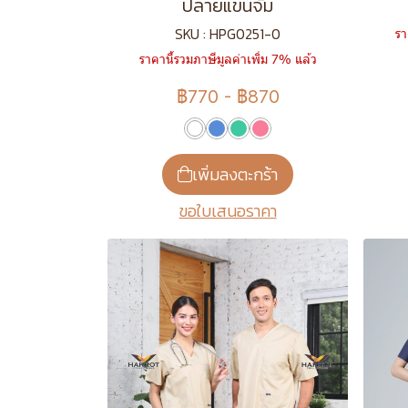
ปลายแขนจั๊ม
SKU : HPG0251-0
รา
ราคานี้รวมภาษีมูลค่าเพิ่ม 7% แล้ว
฿770
-
฿870
เพิ่มลงตะกร้า
ขอใบเสนอราคา