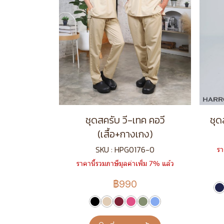
ชุดสครับ วี-เทค คอวี
ชุด
(เสื้อ+กางเกง)
SKU : HPG0176-0
รา
ราคานี้รวมภาษีมูลค่าเพิ่ม 7% แล้ว
฿990