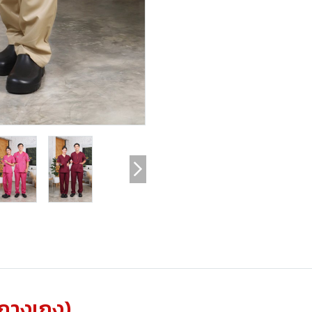
อ+กางเกง)