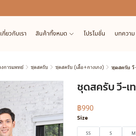
เกี่ยวกับเรา
สินค้าทั้งหมด
โปรโมชั่น
บทความ
ทางการแพทย์
ชุดสครับ
ชุดสครับ (เสื้อ+กางเกง)
ชุดสครับ วี
ชุดสครับ วี-เท
฿990
Size
SS
S
M