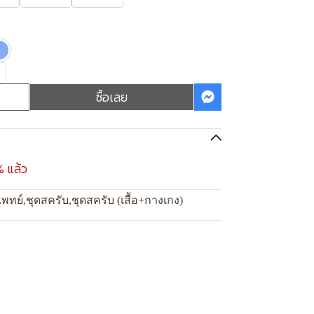
ซื้อเลย
% แล้ว
แพทย์
,
ชุดสครับ
,
ชุดสครับ (เสื้อ+กางเกง)