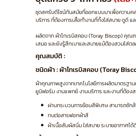
ชุดสครับดีไซน์ทันสมัยที่ออกแบบมาเพื่อความค
บริการ ที่ต้องการเสื้อทำงานที่ทั้งใส่สบาย ดูด
ผลิตจาก ผ้าโทเรบิสคอบ (Toray Biscop) คุณภาพสู
เสมอ และยังรู้สึกเบาและสบายแม้ต้องสวมใส่ตล
คุณสมบัติ :
ชนิดผ้า : ผ้าโทเรบิสคอบ (Toray Bisc
ผ้าคุณภาพสูงจากเทคโนโลยีการผลิตมาตรฐานญี่ปุ่
ยูนิฟอร์ม งานแพทย์ งานบริการ และงานที่ต้อง
ผ่านกระบวนการย้อมสีพิเศษ สามารถซักล้าง
ทนต่อสารฟอกผ้าสี
ผ้าเนื้อสัมผัสนิ่ม ใส่สบาย ระบายอากาศได้ด