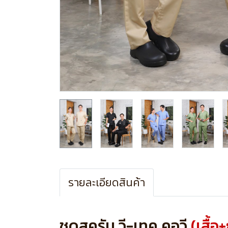
รายละเอียดสินค้า
ชุดสครับ วี-เทค คอวี
(เสื้