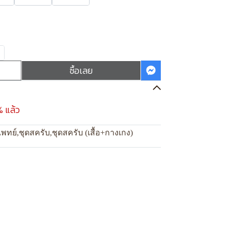
ซื้อเลย
% แล้ว
แพทย์
,
ชุดสครับ
,
ชุดสครับ (เสื้อ+กางเกง)