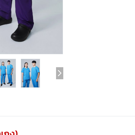
งเกง)