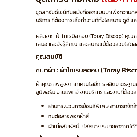
ชุดสครับดีไซน์ทันสมัยที่ออกแบบมาเพื่อความค
บริการ ที่ต้องการเสื้อทำงานที่ทั้งใส่สบาย ดูด
ผลิตจาก ผ้าโทเรบิสคอบ (Toray Biscop) คุณภาพสู
เสมอ และยังรู้สึกเบาและสบายแม้ต้องสวมใส่ตล
คุณสมบัติ :
ชนิดผ้า : ผ้าโทเรบิสคอบ (Toray Bisc
ผ้าคุณภาพสูงจากเทคโนโลยีการผลิตมาตรฐานญี่ปุ่
ยูนิฟอร์ม งานแพทย์ งานบริการ และงานที่ต้อง
ผ่านกระบวนการย้อมสีพิเศษ สามารถซักล้าง
ทนต่อสารฟอกผ้าสี
ผ้าเนื้อสัมผัสนิ่ม ใส่สบาย ระบายอากาศได้ด