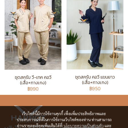
ชุดสครับ คอวี แขนยาว
ชุดสครับ วี-เทค คอวี
(เสื้อ+กางเกง)
(เสื้อ+กางเกง)
฿950
฿990
เว็บไซต์นี้มีการใช้งานคุกกี้ เพื่อเพิ่มประสิทธิภาพและ
ประสบการณ์ที่ดีในการใช้งานเว็บไซต์ของท่าน ท่านสามารถ
อ่านรายละเอียดเพิ่มเติมได้ที่
นโยบายความเป็นส่วนตัว
และ