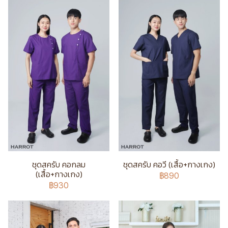
ชุดสครับ คอกลม
ชุดสครับ คอวี (เสื้อ+กางเกง)
(เสื้อ+กางเกง)
฿890
฿930