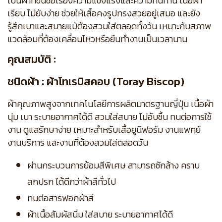
เป็นผ้าที่ขึ้นชื่อเรื่องความแข็งแรงและความทนทาน เนื้อผ้า
เรียบ ไม่ยับง่าย ช่วยให้เสื้อคงรูปทรงสวยอยู่เสมอ และยัง
รู้สึกเบาและสบายแม้ต้องสวมใส่ตลอดทั้งวัน เหมาะกับสภาพ
แวดล้อมที่ต้องเคลื่อนไหวหรือยืนทำงานเป็นเวลานาน
คุณสมบัติ :
ชนิดผ้า : ผ้าโทเรบิสคอบ (Toray Biscop)
ผ้าคุณภาพสูงจากเทคโนโลยีการผลิตมาตรฐานญี่ปุ่น เนื้อผ้า
นุ่ม เบา ระบายอากาศได้ดี สวมใส่สบาย ไม่อับชื้น ทนต่อการใช้
งาน ดูแลรักษาง่าย เหมาะสำหรับเสื้อยูนิฟอร์ม งานแพทย์
งานบริการ และงานที่ต้องสวมใส่ตลอดวัน
ผ่านกระบวนการย้อมสีพิเศษ สามารถซักล้าง คราบ
สกปรก ได้ดีกว่าผ้าสีทั่วไป
ทนต่อสารฟอกผ้าสี
ผ้าเนื้อสัมผัสนิ่ม ใส่สบาย ระบายอากาศได้ดี