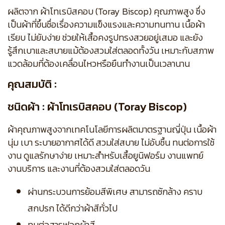
ผลิตจาก ผ้าโทเรบิสคอบ (Toray Biscop) คุณภาพสูง ซึ่ง
เป็นผ้าที่ขึ้นชื่อเรื่องความแข็งแรงและความทนทาน เนื้อผ้า
เรียบ ไม่ยับง่าย ช่วยให้เสื้อคงรูปทรงสวยอยู่เสมอ และยัง
รู้สึกเบาและสบายแม้ต้องสวมใส่ตลอดทั้งวัน เหมาะกับสภาพ
แวดล้อมที่ต้องเคลื่อนไหวหรือยืนทำงานเป็นเวลานาน
คุณสมบัติ :
ชนิดผ้า : ผ้าโทเรบิสคอบ (Toray Biscop)
ผ้าคุณภาพสูงจากเทคโนโลยีการผลิตมาตรฐานญี่ปุ่น เนื้อผ้า
นุ่ม เบา ระบายอากาศได้ดี สวมใส่สบาย ไม่อับชื้น ทนต่อการใช้
งาน ดูแลรักษาง่าย เหมาะสำหรับเสื้อยูนิฟอร์ม งานแพทย์
งานบริการ และงานที่ต้องสวมใส่ตลอดวัน
ผ่านกระบวนการย้อมสีพิเศษ สามารถซักล้าง คราบ
สกปรก ได้ดีกว่าผ้าสีทั่วไป
ทนต่อสารฟอกผ้าสี