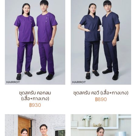
ชุดสครับ คอกลม
ชุดสครับ คอวี (เสื้อ+กางเกง)
(เสื้อ+กางเกง)
฿890
฿930