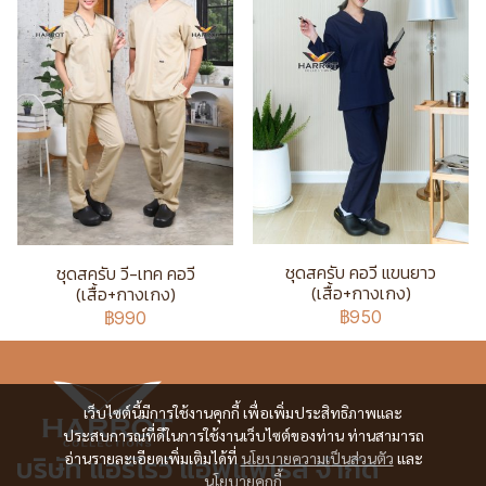
ชุดสครับ คอวี แขนยาว
ชุดสครับ วี-เทค คอวี
(เสื้อ+กางเกง)
(เสื้อ+กางเกง)
฿950
฿990
เว็บไซต์นี้มีการใช้งานคุกกี้ เพื่อเพิ่มประสิทธิภาพและ
ประสบการณ์ที่ดีในการใช้งานเว็บไซต์ของท่าน ท่านสามารถ
บริษัท แอร์โรว์ แอพแพเรล จำกัด
อ่านรายละเอียดเพิ่มเติมได้ที่
นโยบายความเป็นส่วนตัว
และ
นโยบายคุกกี้