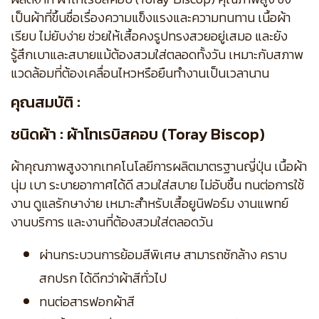
เป็นผ้าที่ขึ้นชื่อเรื่องความแข็งแรงและความทนทาน เนื้อผ้า
เรียบ ไม่ยับง่าย ช่วยให้เสื้อคงรูปทรงสวยอยู่เสมอ และยัง
รู้สึกเบาและสบายแม้ต้องสวมใส่ตลอดทั้งวัน เหมาะกับสภาพ
แวดล้อมที่ต้องเคลื่อนไหวหรือยืนทำงานเป็นเวลานาน
คุณสมบัติ :
ชนิดผ้า : ผ้าโทเรบิสคอบ (Toray Biscop)
ผ้าคุณภาพสูงจากเทคโนโลยีการผลิตมาตรฐานญี่ปุ่น เนื้อผ้า
นุ่ม เบา ระบายอากาศได้ดี สวมใส่สบาย ไม่อับชื้น ทนต่อการใช้
งาน ดูแลรักษาง่าย เหมาะสำหรับเสื้อยูนิฟอร์ม งานแพทย์
งานบริการ และงานที่ต้องสวมใส่ตลอดวัน
ผ่านกระบวนการย้อมสีพิเศษ สามารถซักล้าง คราบ
สกปรก ได้ดีกว่าผ้าสีทั่วไป
ทนต่อสารฟอกผ้าสี