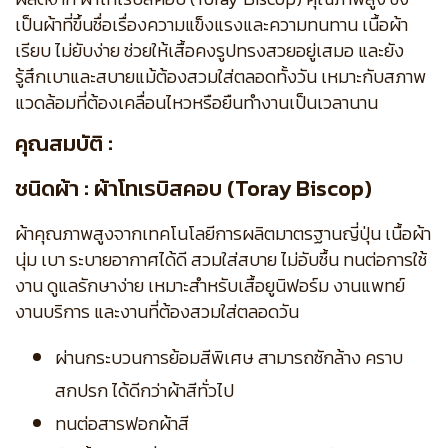
เป็นผ้าที่ขึ้นชื่อเรื่องความแข็งแรงและความทนทาน เนื้อผ้า
เรียบ ไม่ยับง่าย ช่วยให้เสื้อคงรูปทรงสวยอยู่เสมอ และยัง
รู้สึกเบาและสบายแม้ต้องสวมใส่ตลอดทั้งวัน เหมาะกับสภาพ
แวดล้อมที่ต้องเคลื่อนไหวหรือยืนทำงานเป็นเวลานาน
คุณสมบัติ :
ชนิดผ้า : ผ้าโทเรบิสคอบ (Toray Biscop)
ผ้าคุณภาพสูงจากเทคโนโลยีการผลิตมาตรฐานญี่ปุ่น เนื้อผ้า
นุ่ม เบา ระบายอากาศได้ดี สวมใส่สบาย ไม่อับชื้น ทนต่อการใช้
งาน ดูแลรักษาง่าย เหมาะสำหรับเสื้อยูนิฟอร์ม งานแพทย์
งานบริการ และงานที่ต้องสวมใส่ตลอดวัน
ผ่านกระบวนการย้อมสีพิเศษ สามารถซักล้าง คราบ
สกปรก ได้ดีกว่าผ้าสีทั่วไป
ทนต่อสารฟอกผ้าสี