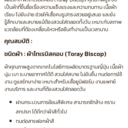
เป็นผ้าที่ขึ้นชื่อเรื่องความแข็งแรงและความทนทาน เนื้อผ้า
เรียบ ไม่ยับง่าย ช่วยให้เสื้อคงรูปทรงสวยอยู่เสมอ และยัง
รู้สึกเบาและสบายแม้ต้องสวมใส่ตลอดทั้งวัน เหมาะกับสภาพ
แวดล้อมที่ต้องเคลื่อนไหวหรือยืนทำงานเป็นเวลานาน
คุณสมบัติ :
ชนิดผ้า : ผ้าโทเรบิสคอบ (Toray Biscop)
ผ้าคุณภาพสูงจากเทคโนโลยีการผลิตมาตรฐานญี่ปุ่น เนื้อผ้า
นุ่ม เบา ระบายอากาศได้ดี สวมใส่สบาย ไม่อับชื้น ทนต่อการใช้
งาน ดูแลรักษาง่าย เหมาะสำหรับเสื้อยูนิฟอร์ม งานแพทย์
งานบริการ และงานที่ต้องสวมใส่ตลอดวัน
ผ่านกระบวนการย้อมสีพิเศษ สามารถซักล้าง คราบ
สกปรก ได้ดีกว่าผ้าสีทั่วไป
ทนต่อสารฟอกผ้าสี