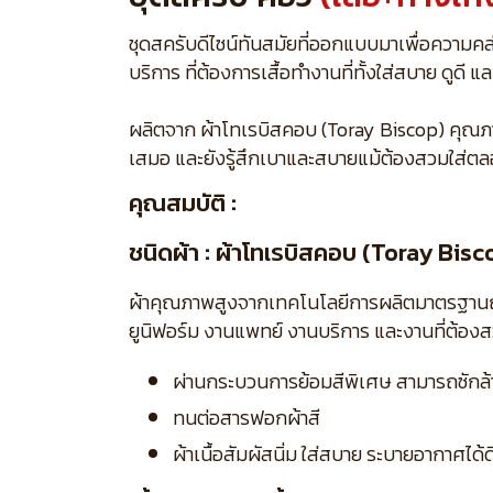
ชุดสครับดีไซน์ทันสมัยที่ออกแบบมาเพื่อความค
บริการ ที่ต้องการเสื้อทำงานที่ทั้งใส่สบาย ดูด
ผลิตจาก ผ้าโทเรบิสคอบ (Toray Biscop) คุณภาพสู
เสมอ และยังรู้สึกเบาและสบายแม้ต้องสวมใส่ตล
คุณสมบัติ :
ชนิดผ้า : ผ้าโทเรบิสคอบ (Toray Bisc
ผ้าคุณภาพสูงจากเทคโนโลยีการผลิตมาตรฐานญี่ปุ่
ยูนิฟอร์ม งานแพทย์ งานบริการ และงานที่ต้อง
ผ่านกระบวนการย้อมสีพิเศษ สามารถซักล้าง
ทนต่อสารฟอกผ้าสี
ผ้าเนื้อสัมผัสนิ่ม ใส่สบาย ระบายอากาศได้ด