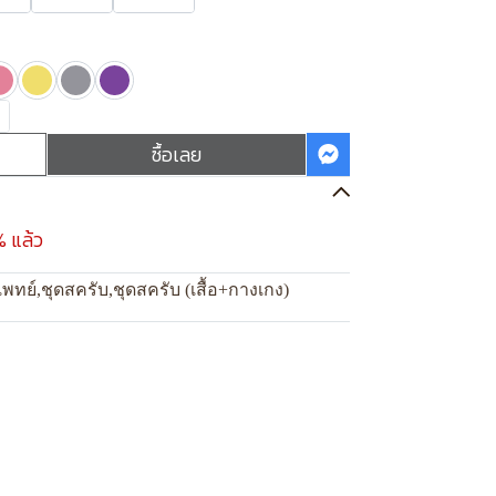
ซื้อเลย
% แล้ว
แพทย์
,
ชุดสครับ
,
ชุดสครับ (เสื้อ+กางเกง)