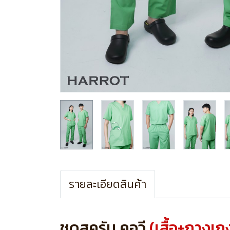
รายละเอียดสินค้า
ชุดสครับ คอวี
(เสื้อ+กางเก