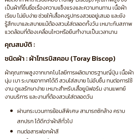
เป็นผ้าที่ขึ้นชื่อเรื่องความแข็งแรงและความทนทาน เนื้อผ้า
เรียบ ไม่ยับง่าย ช่วยให้เสื้อคงรูปทรงสวยอยู่เสมอ และยัง
รู้สึกเบาและสบายแม้ต้องสวมใส่ตลอดทั้งวัน เหมาะกับสภาพ
แวดล้อมที่ต้องเคลื่อนไหวหรือยืนทำงานเป็นเวลานาน
คุณสมบัติ :
ชนิดผ้า : ผ้าโทเรบิสคอบ (Toray Biscop)
ผ้าคุณภาพสูงจากเทคโนโลยีการผลิตมาตรฐานญี่ปุ่น เนื้อผ้า
นุ่ม เบา ระบายอากาศได้ดี สวมใส่สบาย ไม่อับชื้น ทนต่อการใช้
งาน ดูแลรักษาง่าย เหมาะสำหรับเสื้อยูนิฟอร์ม งานแพทย์
งานบริการ และงานที่ต้องสวมใส่ตลอดวัน
ผ่านกระบวนการย้อมสีพิเศษ สามารถซักล้าง คราบ
สกปรก ได้ดีกว่าผ้าสีทั่วไป
ทนต่อสารฟอกผ้าสี