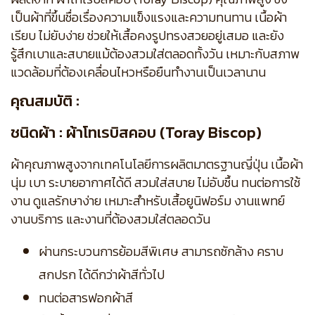
เป็นผ้าที่ขึ้นชื่อเรื่องความแข็งแรงและความทนทาน เนื้อผ้า
เรียบ ไม่ยับง่าย ช่วยให้เสื้อคงรูปทรงสวยอยู่เสมอ และยัง
รู้สึกเบาและสบายแม้ต้องสวมใส่ตลอดทั้งวัน เหมาะกับสภาพ
แวดล้อมที่ต้องเคลื่อนไหวหรือยืนทำงานเป็นเวลานาน
คุณสมบัติ :
ชนิดผ้า : ผ้าโทเรบิสคอบ (Toray Biscop)
ผ้าคุณภาพสูงจากเทคโนโลยีการผลิตมาตรฐานญี่ปุ่น เนื้อผ้า
นุ่ม เบา ระบายอากาศได้ดี สวมใส่สบาย ไม่อับชื้น ทนต่อการใช้
งาน ดูแลรักษาง่าย เหมาะสำหรับเสื้อยูนิฟอร์ม งานแพทย์
งานบริการ และงานที่ต้องสวมใส่ตลอดวัน
ผ่านกระบวนการย้อมสีพิเศษ สามารถซักล้าง คราบ
สกปรก ได้ดีกว่าผ้าสีทั่วไป
ทนต่อสารฟอกผ้าสี