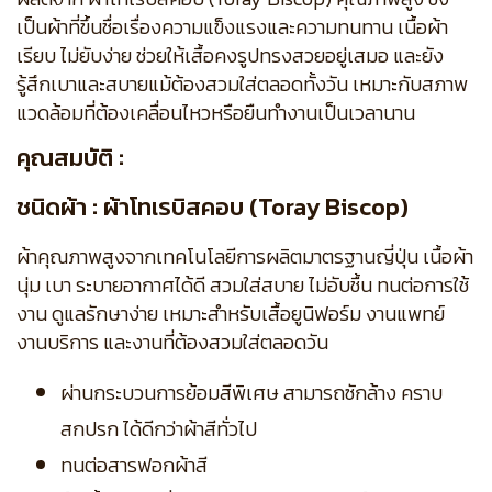
เป็นผ้าที่ขึ้นชื่อเรื่องความแข็งแรงและความทนทาน เนื้อผ้า
เรียบ ไม่ยับง่าย ช่วยให้เสื้อคงรูปทรงสวยอยู่เสมอ และยัง
รู้สึกเบาและสบายแม้ต้องสวมใส่ตลอดทั้งวัน เหมาะกับสภาพ
แวดล้อมที่ต้องเคลื่อนไหวหรือยืนทำงานเป็นเวลานาน
คุณสมบัติ :
ชนิดผ้า : ผ้าโทเรบิสคอบ (Toray Biscop)
ผ้าคุณภาพสูงจากเทคโนโลยีการผลิตมาตรฐานญี่ปุ่น เนื้อผ้า
นุ่ม เบา ระบายอากาศได้ดี สวมใส่สบาย ไม่อับชื้น ทนต่อการใช้
งาน ดูแลรักษาง่าย เหมาะสำหรับเสื้อยูนิฟอร์ม งานแพทย์
งานบริการ และงานที่ต้องสวมใส่ตลอดวัน
ผ่านกระบวนการย้อมสีพิเศษ สามารถซักล้าง คราบ
สกปรก ได้ดีกว่าผ้าสีทั่วไป
ทนต่อสารฟอกผ้าสี