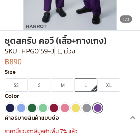
1/3
ชุดสครับ คอวี (เสื้อ+กางเกง)
SKU : HPG0159-3
L, ม่วง
฿890
Size
SS
S
M
L
XL
Color
คำอธิบายสินค้าแบบย่อ
ราคานี้รวมภาษีมูลค่าเพิ่ม 7% แล้ว