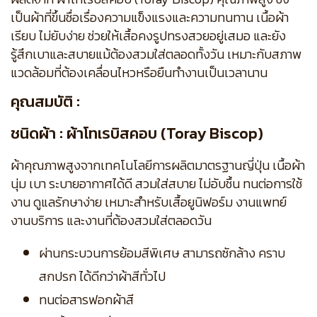
เป็นผ้าที่ขึ้นชื่อเรื่องความแข็งแรงและความทนทาน เนื้อผ้า
เรียบ ไม่ยับง่าย ช่วยให้เสื้อคงรูปทรงสวยอยู่เสมอ และยัง
รู้สึกเบาและสบายแม้ต้องสวมใส่ตลอดทั้งวัน เหมาะกับสภาพ
แวดล้อมที่ต้องเคลื่อนไหวหรือยืนทำงานเป็นเวลานาน
คุณสมบัติ :
ชนิดผ้า : ผ้าโทเรบิสคอบ (Toray Biscop)
ผ้าคุณภาพสูงจากเทคโนโลยีการผลิตมาตรฐานญี่ปุ่น เนื้อผ้า
นุ่ม เบา ระบายอากาศได้ดี สวมใส่สบาย ไม่อับชื้น ทนต่อการใช้
งาน ดูแลรักษาง่าย เหมาะสำหรับเสื้อยูนิฟอร์ม งานแพทย์
งานบริการ และงานที่ต้องสวมใส่ตลอดวัน
ผ่านกระบวนการย้อมสีพิเศษ สามารถซักล้าง คราบ
สกปรก ได้ดีกว่าผ้าสีทั่วไป
ทนต่อสารฟอกผ้าสี