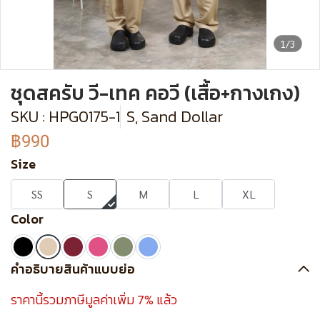
1/3
ชุดสครับ วี-เทค คอวี (เสื้อ+กางเกง)
SKU : HPG0175-1
S, Sand Dollar
฿990
Size
SS
S
M
L
XL
Color
คำอธิบายสินค้าแบบย่อ
ราคานี้รวมภาษีมูลค่าเพิ่ม 7% แล้ว