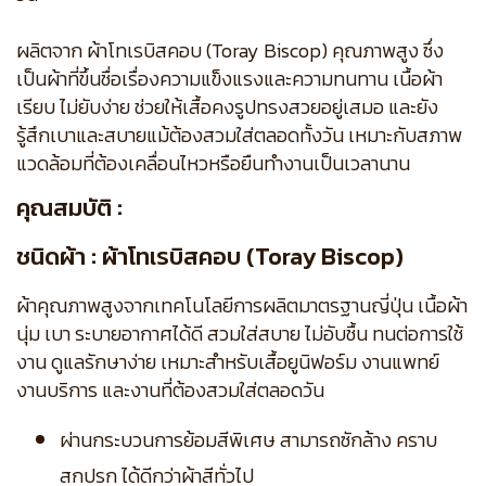
ผลิตจาก ผ้าโทเรบิสคอบ (Toray Biscop) คุณภาพสูง ซึ่ง
เป็นผ้าที่ขึ้นชื่อเรื่องความแข็งแรงและความทนทาน เนื้อผ้า
เรียบ ไม่ยับง่าย ช่วยให้เสื้อคงรูปทรงสวยอยู่เสมอ และยัง
รู้สึกเบาและสบายแม้ต้องสวมใส่ตลอดทั้งวัน เหมาะกับสภาพ
แวดล้อมที่ต้องเคลื่อนไหวหรือยืนทำงานเป็นเวลานาน
คุณสมบัติ :
ชนิดผ้า : ผ้าโทเรบิสคอบ (Toray Biscop)
ผ้าคุณภาพสูงจากเทคโนโลยีการผลิตมาตรฐานญี่ปุ่น เนื้อผ้า
นุ่ม เบา ระบายอากาศได้ดี สวมใส่สบาย ไม่อับชื้น ทนต่อการใช้
งาน ดูแลรักษาง่าย เหมาะสำหรับเสื้อยูนิฟอร์ม งานแพทย์
งานบริการ และงานที่ต้องสวมใส่ตลอดวัน
ผ่านกระบวนการย้อมสีพิเศษ สามารถซักล้าง คราบ
สกปรก ได้ดีกว่าผ้าสีทั่วไป