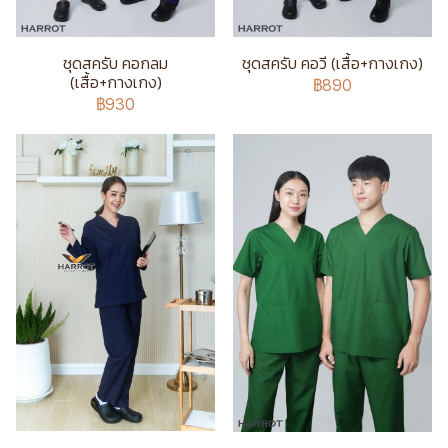
ชุดสครับ คอกลม
ชุดสครับ คอวี (เสื้อ+กางเกง)
(เสื้อ+กางเกง)
฿890
฿930