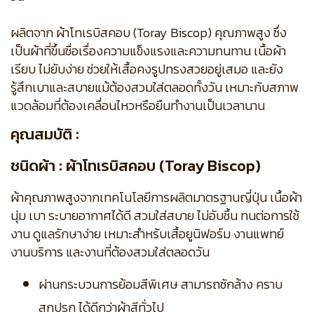
ผลิตจาก ผ้าโทเรบิสคอบ (Toray Biscop) คุณภาพสูง ซึ่ง
เป็นผ้าที่ขึ้นชื่อเรื่องความแข็งแรงและความทนทาน เนื้อผ้า
เรียบ ไม่ยับง่าย ช่วยให้เสื้อคงรูปทรงสวยอยู่เสมอ และยัง
รู้สึกเบาและสบายแม้ต้องสวมใส่ตลอดทั้งวัน เหมาะกับสภาพ
แวดล้อมที่ต้องเคลื่อนไหวหรือยืนทำงานเป็นเวลานาน
คุณสมบัติ :
ชนิดผ้า : ผ้าโทเรบิสคอบ (Toray Biscop)
ผ้าคุณภาพสูงจากเทคโนโลยีการผลิตมาตรฐานญี่ปุ่น เนื้อผ้า
นุ่ม เบา ระบายอากาศได้ดี สวมใส่สบาย ไม่อับชื้น ทนต่อการใช้
งาน ดูแลรักษาง่าย เหมาะสำหรับเสื้อยูนิฟอร์ม งานแพทย์
งานบริการ และงานที่ต้องสวมใส่ตลอดวัน
ผ่านกระบวนการย้อมสีพิเศษ สามารถซักล้าง คราบ
สกปรก ได้ดีกว่าผ้าสีทั่วไป