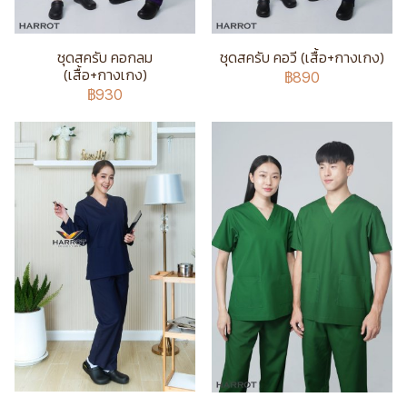
ชุดสครับ คอกลม
ชุดสครับ คอวี (เสื้อ+กางเกง)
(เสื้อ+กางเกง)
฿890
฿930