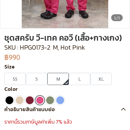
1/3
ชุดสครับ วี-เทค คอวี (เสื้อ+กางเกง)
SKU : HPG0173-2
M, Hot Pink
฿990
Size
SS
S
M
L
XL
Color
คำอธิบายสินค้าแบบย่อ
ราคานี้รวมภาษีมูลค่าเพิ่ม 7% แล้ว