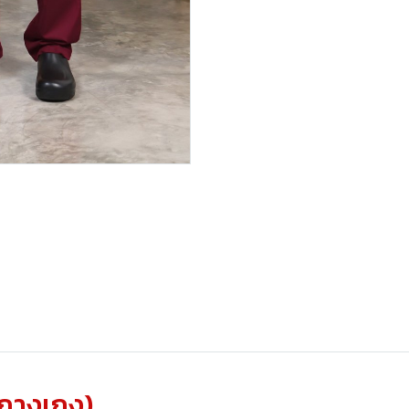
อ+กางเกง)