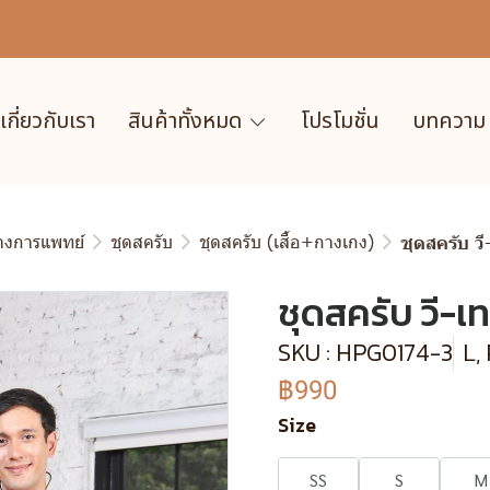
เกี่ยวกับเรา
สินค้าทั้งหมด
โปรโมชั่น
บทความ
ทางการแพทย์
ชุดสครับ
ชุดสครับ (เสื้อ+กางเกง)
ชุดสครับ วี
ชุดสครับ วี-เท
SKU : HPG0174-3
L,
฿990
Size
SS
S
M