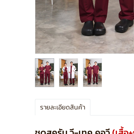
รายละเอียดสินค้า
ชุดสครับ วี-เทค คอวี
(เสื้