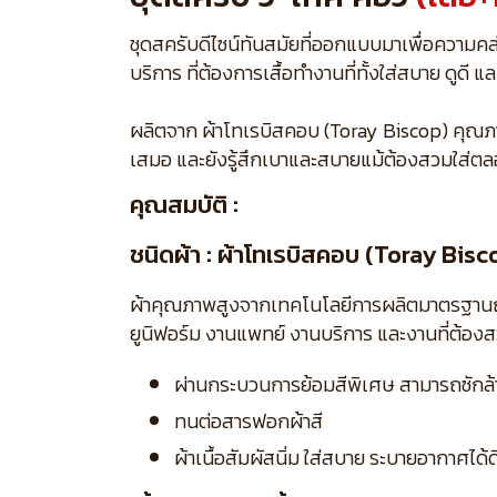
ชุดสครับดีไซน์ทันสมัยที่ออกแบบมาเพื่อความค
บริการ ที่ต้องการเสื้อทำงานที่ทั้งใส่สบาย ดูด
ผลิตจาก ผ้าโทเรบิสคอบ (Toray Biscop) คุณภาพสู
เสมอ และยังรู้สึกเบาและสบายแม้ต้องสวมใส่ตล
คุณสมบัติ :
ชนิดผ้า : ผ้าโทเรบิสคอบ (Toray Bisc
ผ้าคุณภาพสูงจากเทคโนโลยีการผลิตมาตรฐานญี่ปุ่
ยูนิฟอร์ม งานแพทย์ งานบริการ และงานที่ต้อง
ผ่านกระบวนการย้อมสีพิเศษ สามารถซักล้าง
ทนต่อสารฟอกผ้าสี
ผ้าเนื้อสัมผัสนิ่ม ใส่สบาย ระบายอากาศได้ด