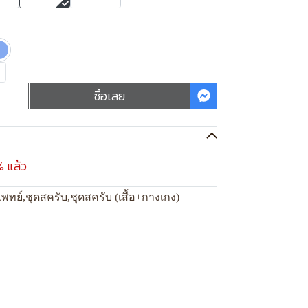
ซื้อเลย
% แล้ว
แพทย์
,
ชุดสครับ
,
ชุดสครับ (เสื้อ+กางเกง)