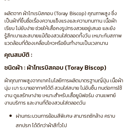
ผลิตจาก ผ้าโทเรบิสคอบ (Toray Biscop) คุณภาพสูง ซึ่ง
เป็นผ้าที่ขึ้นชื่อเรื่องความแข็งแรงและความทนทาน เนื้อผ้า
เรียบ ไม่ยับง่าย ช่วยให้เสื้อคงรูปทรงสวยอยู่เสมอ และยัง
รู้สึกเบาและสบายแม้ต้องสวมใส่ตลอดทั้งวัน เหมาะกับสภาพ
แวดล้อมที่ต้องเคลื่อนไหวหรือยืนทำงานเป็นเวลานาน
คุณสมบัติ :
ชนิดผ้า : ผ้าโทเรบิสคอบ (Toray Biscop)
ผ้าคุณภาพสูงจากเทคโนโลยีการผลิตมาตรฐานญี่ปุ่น เนื้อผ้า
นุ่ม เบา ระบายอากาศได้ดี สวมใส่สบาย ไม่อับชื้น ทนต่อการใช้
งาน ดูแลรักษาง่าย เหมาะสำหรับเสื้อยูนิฟอร์ม งานแพทย์
งานบริการ และงานที่ต้องสวมใส่ตลอดวัน
ผ่านกระบวนการย้อมสีพิเศษ สามารถซักล้าง คราบ
สกปรก ได้ดีกว่าผ้าสีทั่วไป