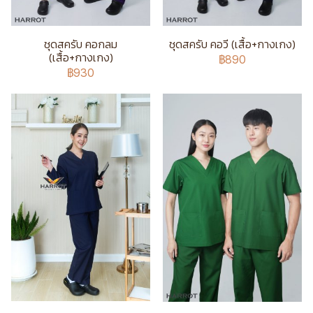
ชุดสครับ คอกลม
ชุดสครับ คอวี (เสื้อ+กางเกง)
(เสื้อ+กางเกง)
฿890
฿930