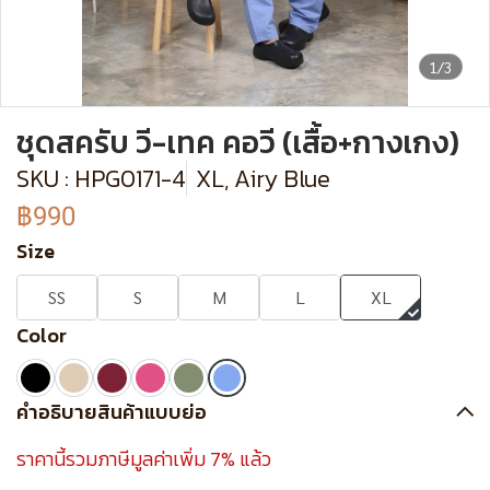
1/3
ชุดสครับ วี-เทค คอวี (เสื้อ+กางเกง)
SKU : HPG0171-4
XL, Airy Blue
฿990
Size
SS
S
M
L
XL
Color
คำอธิบายสินค้าแบบย่อ
ราคานี้รวมภาษีมูลค่าเพิ่ม 7% แล้ว