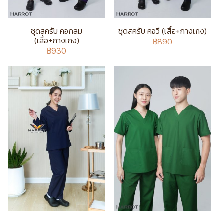
ชุดสครับ คอกลม
ชุดสครับ คอวี (เสื้อ+กางเกง)
(เสื้อ+กางเกง)
฿890
฿930