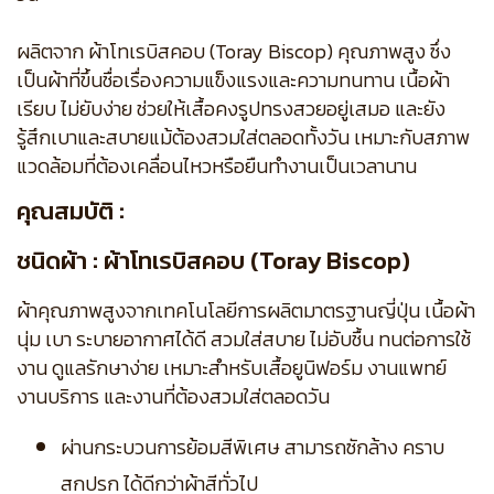
ผลิตจาก ผ้าโทเรบิสคอบ (Toray Biscop) คุณภาพสูง ซึ่ง
เป็นผ้าที่ขึ้นชื่อเรื่องความแข็งแรงและความทนทาน เนื้อผ้า
เรียบ ไม่ยับง่าย ช่วยให้เสื้อคงรูปทรงสวยอยู่เสมอ และยัง
รู้สึกเบาและสบายแม้ต้องสวมใส่ตลอดทั้งวัน เหมาะกับสภาพ
แวดล้อมที่ต้องเคลื่อนไหวหรือยืนทำงานเป็นเวลานาน
คุณสมบัติ :
ชนิดผ้า : ผ้าโทเรบิสคอบ (Toray Biscop)
ผ้าคุณภาพสูงจากเทคโนโลยีการผลิตมาตรฐานญี่ปุ่น เนื้อผ้า
นุ่ม เบา ระบายอากาศได้ดี สวมใส่สบาย ไม่อับชื้น ทนต่อการใช้
งาน ดูแลรักษาง่าย เหมาะสำหรับเสื้อยูนิฟอร์ม งานแพทย์
งานบริการ และงานที่ต้องสวมใส่ตลอดวัน
ผ่านกระบวนการย้อมสีพิเศษ สามารถซักล้าง คราบ
สกปรก ได้ดีกว่าผ้าสีทั่วไป