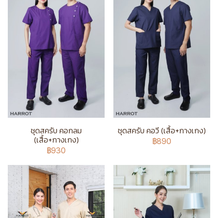
ชุดสครับ คอกลม
ชุดสครับ คอวี (เสื้อ+กางเกง)
(เสื้อ+กางเกง)
฿890
฿930