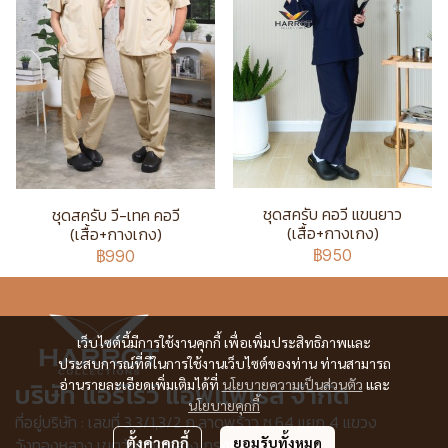
ชุดสครับ คอวี แขนยาว
ชุดสครับ วี-เทค คอวี
(เสื้อ+กางเกง)
(เสื้อ+กางเกง)
฿950
฿990
เว็บไซต์นี้มีการใช้งานคุกกี้ เพื่อเพิ่มประสิทธิภาพและ
ประสบการณ์ที่ดีในการใช้งานเว็บไซต์ของท่าน ท่านสามารถ
อ่านรายละเอียดเพิ่มเติมได้ที่
นโยบายความเป็นส่วนตัว
และ
บริษัท แอร์โรว์ แอพแพเรล จำกัด
นโยบายคุกกี้
ที่อยู่บริษัท : เลขที่ 3,3/1,3/2 ก.ลาดพร้าว ซ.64 แยก 4 แขวง
วังทองหลาง เขตวังทองหลาง กรุงเทพฯ 10310
ตั้งค่าคุกกี้
ยอมรับทั้งหมด