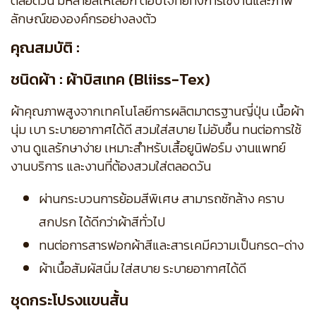
ตลอดวัน มีหลายสีให้เลือก ตอบโจทย์ทั้งการใช้งานและภาพ
ลักษณ์ขององค์กรอย่างลงตัว
คุณสมบัติ :
ชนิดผ้า : ผ้าบิสเทค (Bliiss-Tex)
ผ้าคุณภาพสูงจากเทคโนโลยีการผลิตมาตรฐานญี่ปุ่น เนื้อผ้า
นุ่ม เบา ระบายอากาศได้ดี สวมใส่สบาย ไม่อับชื้น ทนต่อการใช้
งาน ดูแลรักษาง่าย เหมาะสำหรับเสื้อยูนิฟอร์ม งานแพทย์
งานบริการ และงานที่ต้องสวมใส่ตลอดวัน
ผ่านกระบวนการย้อมสีพิเศษ สามารถซักล้าง คราบ
สกปรก ได้ดีกว่าผ้าสีทั่วไป
ทนต่อการสารฟอกผ้าสีและสารเคมีความเป็นกรด-ด่าง
ผ้าเนื้อสัมผัสนิ่ม ใส่สบาย ระบายอากาศได้ดี
ชุดกระโปรงแขนสั้น