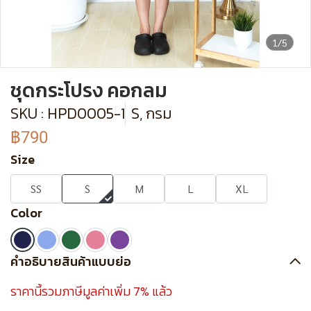
1/5
ชุดกระโปรง คอกลม
SKU : HPD0005-1
S, กรม
฿790
Size
SS
S
M
L
XL
Color
คำอธิบายสินค้าแบบย่อ
ราคานี้รวมภาษีมูลค่าเพิ่ม 7% แล้ว