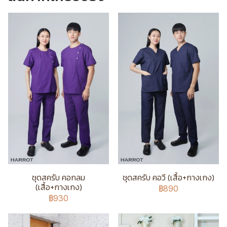
ชุดสครับ คอกลม
ชุดสครับ คอวี (เสื้อ+กางเกง)
(เสื้อ+กางเกง)
฿890
฿930