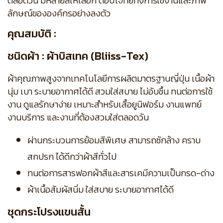
ตลอดวัน มีหลายสีให้เลือก ตอบโจทย์ทั้งการใช้งานและภาพ
ลักษณ์ขององค์กรอย่างลงตัว
คุณสมบัติ :
ชนิดผ้า : ผ้าบิสเทค (Bliiss-Tex)
ผ้าคุณภาพสูงจากเทคโนโลยีการผลิตมาตรฐานญี่ปุ่น เนื้อผ้า
นุ่ม เบา ระบายอากาศได้ดี สวมใส่สบาย ไม่อับชื้น ทนต่อการใช้
งาน ดูแลรักษาง่าย เหมาะสำหรับเสื้อยูนิฟอร์ม งานแพทย์
งานบริการ และงานที่ต้องสวมใส่ตลอดวัน
ผ่านกระบวนการย้อมสีพิเศษ สามารถซักล้าง คราบ
สกปรก ได้ดีกว่าผ้าสีทั่วไป
ทนต่อการสารฟอกผ้าสีและสารเคมีความเป็นกรด-ด่าง
ผ้าเนื้อสัมผัสนิ่ม ใส่สบาย ระบายอากาศได้ดี
ชุดกระโปรงแขนสั้น