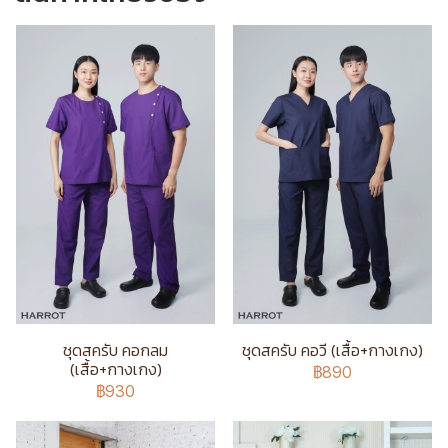
ชุดสครับ คอกลม
ชุดสครับ คอวี (เสื้อ+กางเกง)
(เสื้อ+กางเกง)
฿890
฿930