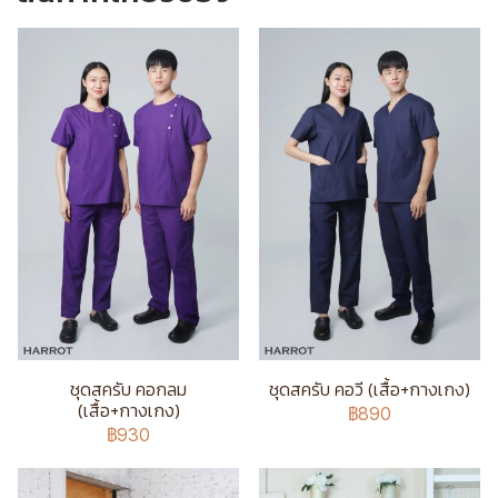
ชุดสครับ คอกลม
ชุดสครับ คอวี (เสื้อ+กางเกง)
(เสื้อ+กางเกง)
฿890
฿930