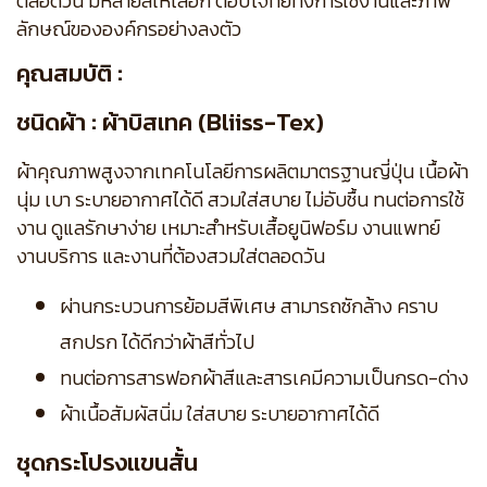
ตลอดวัน มีหลายสีให้เลือก ตอบโจทย์ทั้งการใช้งานและภาพ
ลักษณ์ขององค์กรอย่างลงตัว
คุณสมบัติ :
ชนิดผ้า : ผ้าบิสเทค (Bliiss-Tex)
ผ้าคุณภาพสูงจากเทคโนโลยีการผลิตมาตรฐานญี่ปุ่น เนื้อผ้า
นุ่ม เบา ระบายอากาศได้ดี สวมใส่สบาย ไม่อับชื้น ทนต่อการใช้
งาน ดูแลรักษาง่าย เหมาะสำหรับเสื้อยูนิฟอร์ม งานแพทย์
งานบริการ และงานที่ต้องสวมใส่ตลอดวัน
ผ่านกระบวนการย้อมสีพิเศษ สามารถซักล้าง คราบ
สกปรก ได้ดีกว่าผ้าสีทั่วไป
ทนต่อการสารฟอกผ้าสีและสารเคมีความเป็นกรด-ด่าง
ผ้าเนื้อสัมผัสนิ่ม ใส่สบาย ระบายอากาศได้ดี
ชุดกระโปรงแขนสั้น