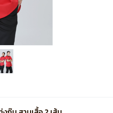
งกุ๊น สาบเสื้อ 2 เส้น