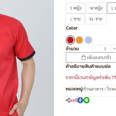
S หญิง
M หญิง
L 
L ชาย
XL ชาย
Color
จำนวน
เพิ่มลงตะกร้า
คำอธิบายสินค้าแบบย่อ
ราคานี้รวมภาษีมูลค่าเพิ่ม 7
หมวดหมู่:
ร้านอาหาร / โรง
แชร์