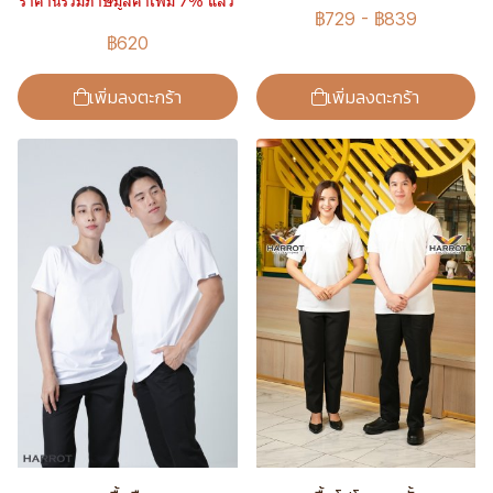
ราคานี้รวมภาษีมูลค่าเพิ่ม 7% แล้ว
฿729
-
฿839
฿620
เพิ่มลงตะกร้า
เพิ่มลงตะกร้า