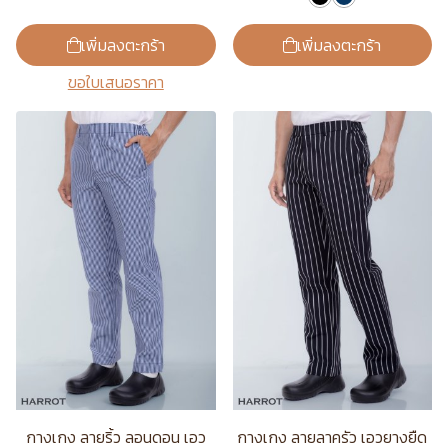
เพิ่มลงตะกร้า
เพิ่มลงตะกร้า
ขอใบเสนอราคา
กางเกง ลายริ้ว ลอนดอน เอว
กางเกง ลายลาครัว เอวยางยืด