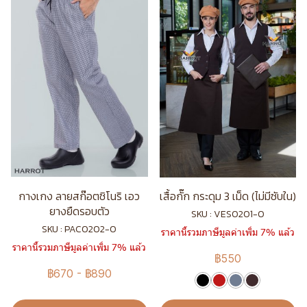
กางเกง ลายสก๊อตชิโนริ เอว
เสื้อกั๊ก กระดุม 3 เม็ด (ไม่มีซับใน)
ยางยืดรอบตัว
SKU : VES0201-0
SKU : PAC0202-0
ราคานี้รวมภาษีมูลค่าเพิ่ม 7% แล้ว
ราคานี้รวมภาษีมูลค่าเพิ่ม 7% แล้ว
฿550
฿670
-
฿890