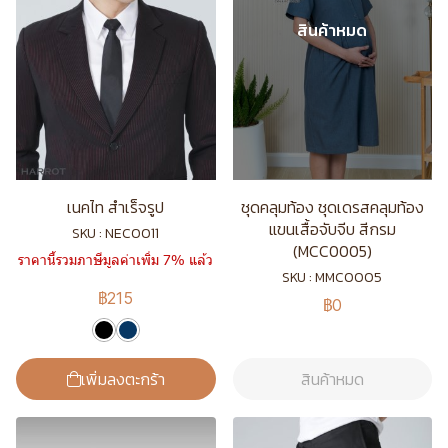
สินค้าหมด
เนคไท สำเร็จรูป
ชุดคลุมท้อง ชุดเดรสคลุมท้อง
แขนเสื้อจับจีบ สีกรม
SKU : NEC0011
(MCC0005)
ราคานี้รวมภาษีมูลค่าเพิ่ม 7% แล้ว
SKU : MMC0005
฿215
฿0
เพิ่มลงตะกร้า
สินค้าหมด