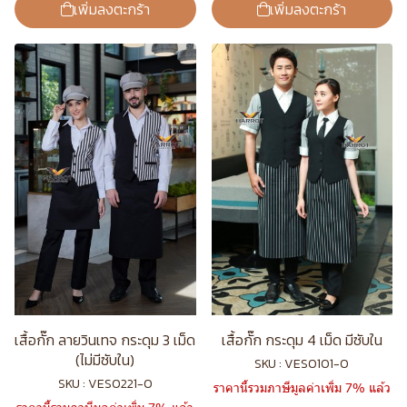
เพิ่มลงตะกร้า
เพิ่มลงตะกร้า
เสื้อกั๊ก ลายวินเทจ กระดุม 3 เม็ด
เสื้อกั๊ก กระดุม 4 เม็ด มีซับใน
(ไม่มีซับใน)
SKU : VES0101-0
SKU : VES0221-0
ราคานี้รวมภาษีมูลค่าเพิ่ม 7% แล้ว