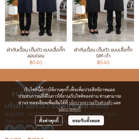
ผ้ากันเปื้อน เต็มตัว แบบเสื้อกั๊ก
ผ้ากันเปื้อน เต็มตัว แบบเสื้อกั๊ก
ลอนดอน
GM-ดำ
฿540
฿540
เว็บไซต์นี้มีการใช้งานคุกกี้ เพื่อเพิ่มประสิทธิภาพและ
ประสบการณ์ที่ดีในการใช้งานเว็บไซต์ของท่าน ท่านสามารถ
อ่านรายละเอียดเพิ่มเติมได้ที่
นโยบายความเป็นส่วนตัว
และ
บริษัท แอร์โรว์ แอพแพเรล จำกัด
นโยบายคุกกี้
ที่อยู่บริษัท : เลขที่ 3,3/1,3/2 ก.ลาดพร้าว ซ.64 แยก 4 แขวง
วังทองหลาง เขตวังทองหลาง กรุงเทพฯ 10310
ตั้งค่าคุกกี้
ยอมรับทั้งหมด