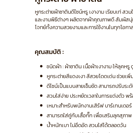
หูกระต่ายผ้าซาตินดีไซน์หรู เงางาม เรียบเท่ สว
และงานพิธีต่างๆ ผลิตจากผ้าคุณภาพดี สัมผัสนุ
โจทย์ทั้งความสวยงามและการใช้งานในทุกโอกา
คุณสมบัติ :
ชนิดผ้า : ผ้าซาติน เนื้อผ้าเงางาม ให้ลุคหรู 
หูกระต่ายสีแดงเงา สีสวยโดดเด่น ช่วยเพิ่
ดีไซน์เป็นแบบสายเข็มขัด สามารถปรับระด
สวมใส่ง่าย ประหยัดเวลาในการแต่งตัว พร้
เหมาะสำหรับพนักงานเสิร์ฟ บาร์เทนเดอร์
สามารถใส่คู่กับเสื้อกั๊ก เพื่อเสริมลุคสุภ
น้ำหนักเบา ไม่อึดอัด สวมใส่ได้ตลอดวัน