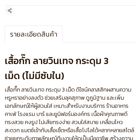
แชร์
รายละเอียดสินค้า
เสื้อกั๊ก ลายวินเทจ กระดุม 3
เม็ด (ไม่มีซับใน)
เสื้อกั๊ก ลายวินเทจ กระดุม 3 เม็ด ดีไซน์คลาสสิกผสานความ
หรูหราอย่างลงตัว ช่วยเสริมลุคสุภาพ ดูภูมิฐาน และเพิ่ม
เอกลักษณ์ให้ผู้สวมใส่ เหมาะสำหรับงานบริการ ร้านอาหาร
คาเฟ่ โรงแรม บาร์ และยูนิฟอร์มองค์กร เนื้อผ้าคุณภาพดี
ทรงสวย คงรูป ไม่เสียทรงง่าย สวมใส่สบาย เคลื่อนไหว
สะดวก แมตช์เข้ากับเสื้อเชิ้ตหรือเสื้อโปโลได้หลากหลายสไตล์
ช่วยยกระดับภาพลักษณ์ทีมงานให้ดูเป็นมืออาชีพ สร้างความ