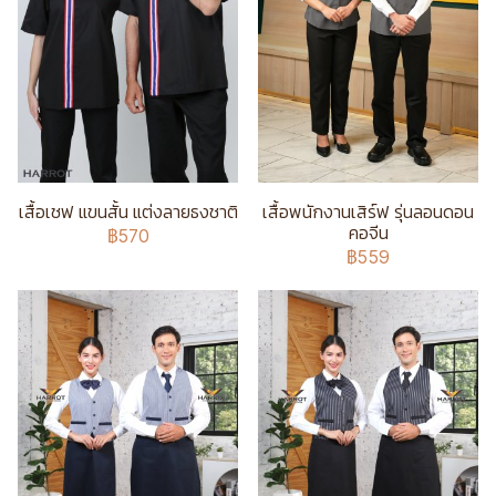
เสื้อเชฟ แขนสั้น แต่งลายธงชาติ
เสื้อพนักงานเสิร์ฟ รุ่นลอนดอน
คอจีน
฿570
฿559