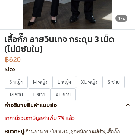
1/4
เสื้อกั๊ก ลายวินเทจ กระดุม 3 เม็ด
(ไม่มีซับใน)
฿620
Size
S หญิง
M หญิง
L หญิง
XL หญิง
S ชาย
M ชาย
L ชาย
XL ชาย
คำอธิบายสินค้าแบบย่อ
ราคานี้รวมภาษีมูลค่าเพิ่ม 7% แล้ว
หมวดหมู่:
ร้านอาหาร / โรงแรม
,
ชุดพนักงานเสิร์ฟ
,
เสื้อกั๊ก