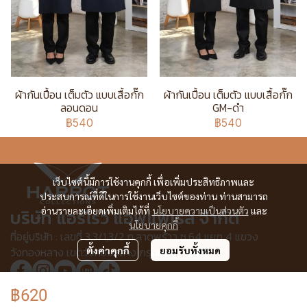
ผ้ากันเปื้อน เต็มตัว แบบเสื้อกั๊ก
ผ้ากันเปื้อน เต็มตัว แบบเสื้อกั๊ก
ลอนดอน
GM-ดำ
฿540
฿540
เว็บไซต์นี้มีการใช้งานคุกกี้ เพื่อเพิ่มประสิทธิภาพและ
ประสบการณ์ที่ดีในการใช้งานเว็บไซต์ของท่าน ท่านสามารถ
อ่านรายละเอียดเพิ่มเติมได้ที่
นโยบายความเป็นส่วนตัว
และ
บริษัท แอร์โรว์ แอพแพเรล จำกัด
นโยบายคุกกี้
ที่อยู่บริษัท : เลขที่ 3,3/1,3/2 ก.ลาดพร้าว ซ.64 แยก 4 แขวง
วังทองหลาง เขตวังทองหลาง กรุงเทพฯ 10310
ตั้งค่าคุกกี้
ยอมรับทั้งหมด
฿620