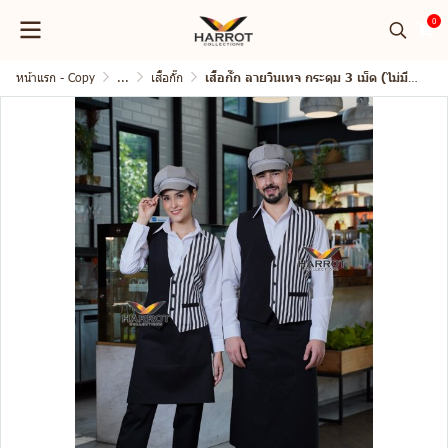
0
หน้าแรก - Copy
...
เสื้อกั๊ก
เสื้อกั๊ก ลายวินเทจ กระดุม 3 เม็ด (ไม่มีซับใน)