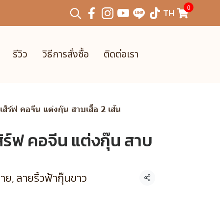
0
TH
รีวิว
วิธีการสั่งซื้อ
ติดต่อเรา
สิร์ฟ คอจีน แต่งกุ๊น สาบเสื้อ 2 เส้น
ิร์ฟ คอจีน แต่งกุ๊น สาบ
าย, ลายริ้วฟ้ากุ๊นขาว
แชร์