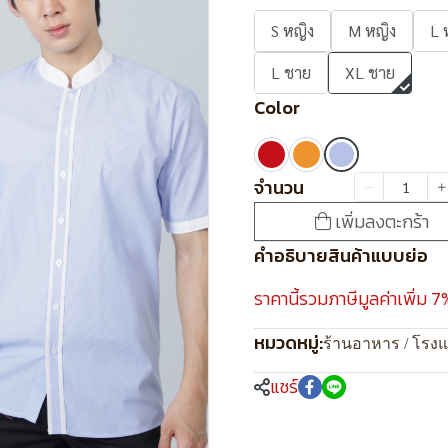
S หญิง
M หญิง
L 
L ชาย
XL ชาย
Color
จำนวน
เพิ่มลงตะกร้า
คำอธิบายสินค้าแบบย่อ
ราคานี้รวมภาษีมูลค่าเพิ่ม 7
หมวดหมู่:
ร้านอาหาร / โรง
แชร์