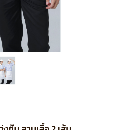
งกุ๊น สาบเสื้อ 2 เส้น