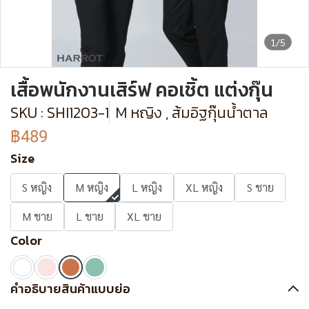
1/5
เสื้อพนักงานเสิร์ฟ คอเชิ้ต แต่งกุ๊น
SKU : SHI1203-1
M หญิง , ส้มอิฐกุ๊นน้ำตาล
฿489
Size
S หญิง
M หญิง
L หญิง
XL หญิง
S ชาย
M ชาย
L ชาย
XL ชาย
Color
คำอธิบายสินค้าแบบย่อ