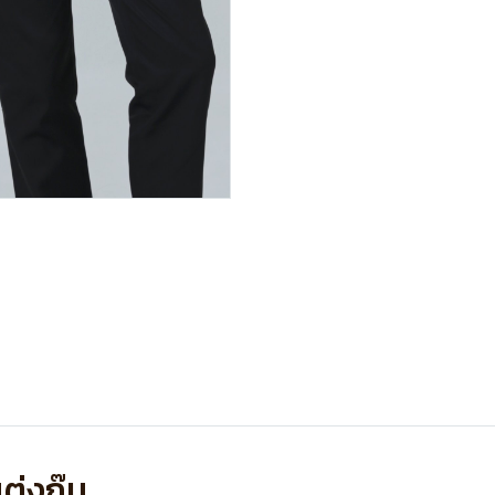
ต่งกุ๊น