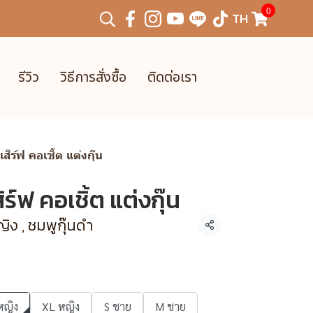
0
TH
รีวิว
วิธีการสั่งซื้อ
ติดต่อเรา
สิร์ฟ คอเชิ้ต แต่งกุ๊น
ร์ฟ คอเชิ้ต แต่งกุ๊น
ิง , ชมพูกุ๊นดำ
แชร์
หญิง
XL หญิง
S ชาย
M ชาย