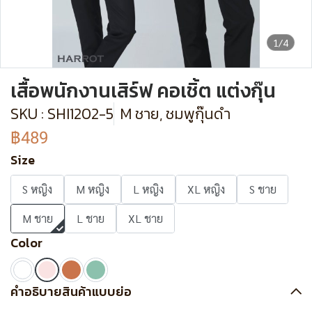
1/4
เสื้อพนักงานเสิร์ฟ คอเชิ้ต แต่งกุ๊น
SKU : SHI1202-5
M ชาย, ชมพูกุ๊นดำ
฿489
Size
S หญิง
M หญิง
L หญิง
XL หญิง
S ชาย
M ชาย
L ชาย
XL ชาย
Color
คำอธิบายสินค้าแบบย่อ