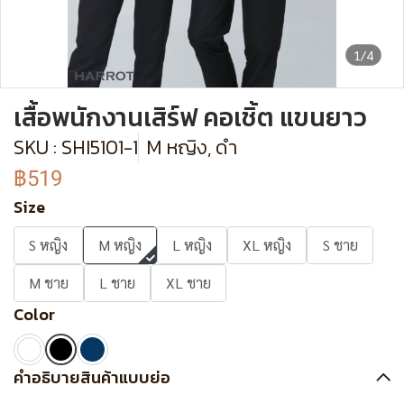
1/4
เสื้อพนักงานเสิร์ฟ คอเชิ้ต แขนยาว
SKU : SHI5101-1
M หญิง, ดำ
฿519
Size
S หญิง
M หญิง
L หญิง
XL หญิง
S ชาย
M ชาย
L ชาย
XL ชาย
Color
คำอธิบายสินค้าแบบย่อ