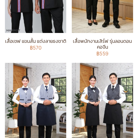
เสื้อเชฟ แขนสั้น แต่งลายธงชาติ
เสื้อพนักงานเสิร์ฟ รุ่นลอนดอน
คอจีน
฿570
฿559