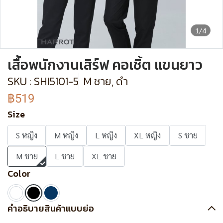
1/4
เสื้อพนักงานเสิร์ฟ คอเชิ้ต แขนยาว
SKU : SHI5101-5
M ชาย, ดำ
฿519
Size
S หญิง
M หญิง
L หญิง
XL หญิง
S ชาย
M ชาย
L ชาย
XL ชาย
Color
คำอธิบายสินค้าแบบย่อ