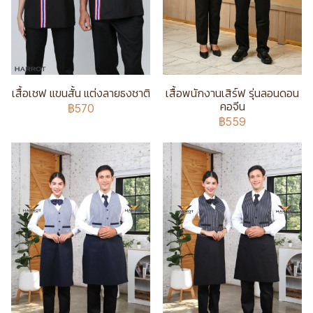
เสื้อเชฟ แขนสั้น แต่งลายธงชาติ
เสื้อพนักงานเสิร์ฟ รุ่นลอนดอน
คอจีน
฿570
฿559